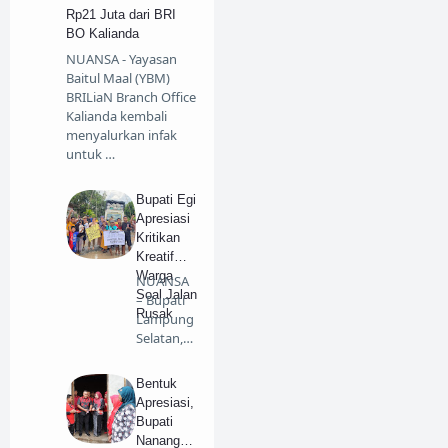
Rp21 Juta dari BRI
BO Kalianda
NUANSA - Yayasan
Baitul Maal (YBM)
BRILiaN Branch Office
Kalianda kembali
menyalurkan infak
untuk …
Bupati Egi
Apresiasi
Kritikan
Kreatif
Warga
NUANSA
Soal Jalan
– Bupati
Rusak
Lampung
Selatan,
Radityo
Egi Pra…
Bentuk
Apresiasi,
Bupati
Nanang