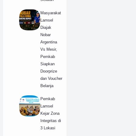
Masyarakat
Lamsel
Diajak
Nobar
Argentina
Vs Mesir,
Pemkab
Siapkan
Doorprize
dan Voucher
Belanja
Pemkab
Lamsel
Kejar Zona
Integritas di
3 Lokasi