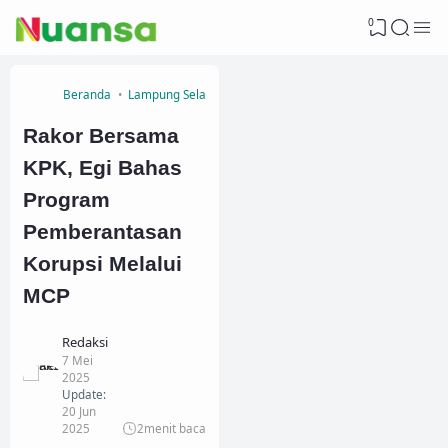
0
Beranda
Lampung Selatan
Rakor Bersama
KPK, Egi Bahas
Program
Pemberantasan
Korupsi Melalui
MCP
Redaksi
7 Mei
2025
Update:
20 Jun
2025
2
menit baca