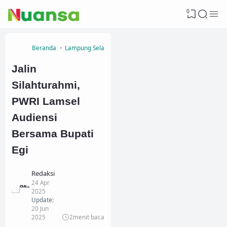
0
Beranda
Lampung Selatan
Jalin
Silahturahmi,
PWRI Lamsel
Audiensi
Bersama Bupati
Egi
Redaksi
24 Apr
2025
Update:
20 Jun
2025
2
menit baca