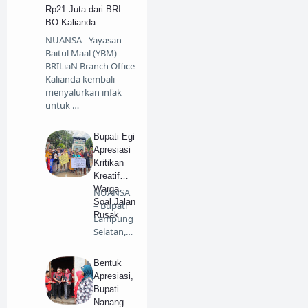
Rp21 Juta dari BRI
BO Kalianda
NUANSA - Yayasan
Baitul Maal (YBM)
BRILiaN Branch Office
Kalianda kembali
menyalurkan infak
untuk …
Bupati Egi
Apresiasi
Kritikan
Kreatif
Warga
NUANSA
Soal Jalan
– Bupati
Rusak
Lampung
Selatan,
Radityo
Egi Pra…
Bentuk
Apresiasi,
Bupati
Nanang