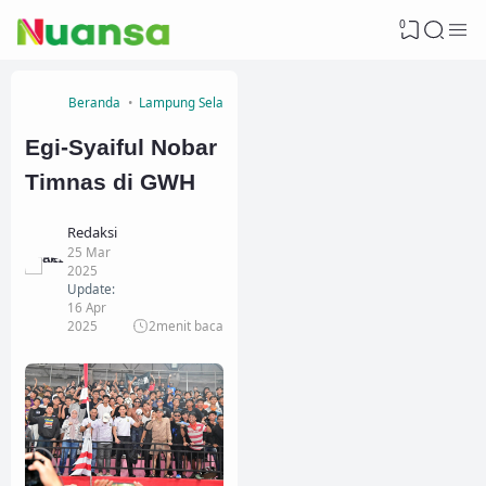
0
Beranda
Lampung Selatan
Egi-Syaiful Nobar
Timnas di GWH
Redaksi
25 Mar
2025
Update:
16 Apr
2025
2
menit baca