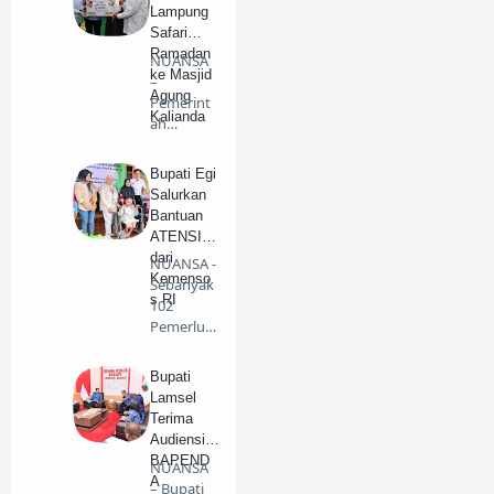
Lampung
Safari
Ramadan
NUANSA
ke Masjid
–
Agung
Pemerint
Kalianda
ah
Kabupate
n
Bupati Egi
(Pemkab)
Salurkan
Lampung
Bantuan
S…
ATENSI
dari
NUANSA -
Kemenso
Sebanyak
s RI
102
Pemerlu
Pelayana
n
Bupati
Kesejaht…
Lamsel
Terima
Audiensi
BAPEND
NUANSA
A
– Bupati