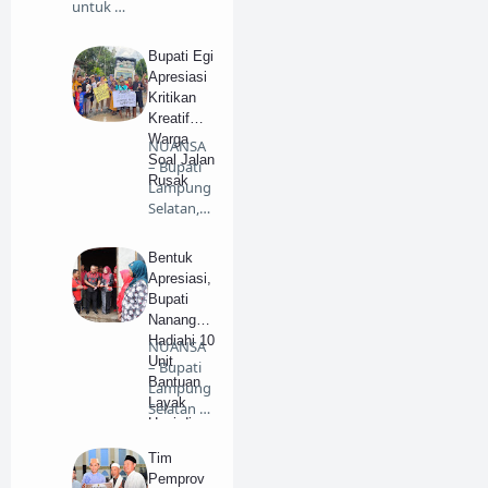
untuk …
Bupati Egi
Apresiasi
Kritikan
Kreatif
Warga
NUANSA
Soal Jalan
– Bupati
Rusak
Lampung
Selatan,
Radityo
Egi Pra…
Bentuk
Apresiasi,
Bupati
Nanang
Hadiahi 10
NUANSA
Unit
– Bupati
Bantuan
Lampung
Layak
Selatan H.
Huni di
Nanang
Jati Agung
Ermant…
Tim
Pemprov