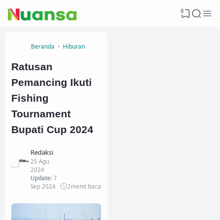
0
Beranda
Hiburan
Ratusan
Pemancing Ikuti
Fishing
Tournament
Bupati Cup 2024
Redaksi
25 Agu
2024
Update:
7
Sep 2024
2
menit baca