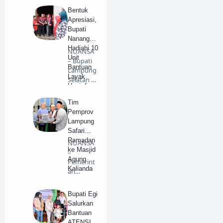
Egi Pra…
Bentuk
Apresiasi,
Bupati
Nanang
Hadiahi 10
NUANSA
Unit
– Bupati
Bantuan
Lampung
Layak
Selatan H.
Huni di
Nanang
Jati Agung
Ermant…
Tim
Pemprov
Lampung
Safari
Ramadan
NUANSA
ke Masjid
–
Agung
Pemerint
Kalianda
ah
Kabupate
n
Bupati Egi
(Pemkab)
Salurkan
Lampung
Bantuan
S…
ATENSI