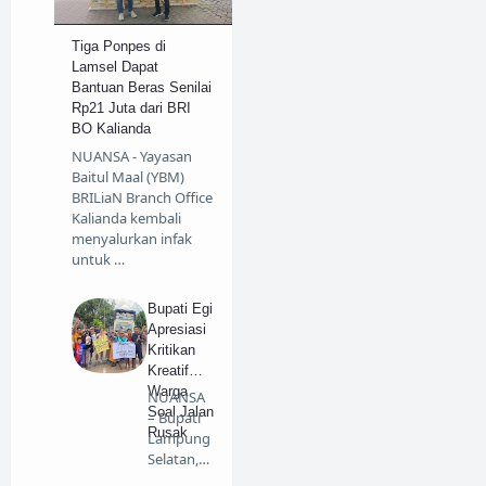
Tiga Ponpes di
Lamsel Dapat
Bantuan Beras Senilai
Rp21 Juta dari BRI
BO Kalianda
NUANSA - Yayasan
Baitul Maal (YBM)
BRILiaN Branch Office
Kalianda kembali
menyalurkan infak
untuk …
Bupati Egi
Apresiasi
Kritikan
Kreatif
Warga
NUANSA
Soal Jalan
– Bupati
Rusak
Lampung
Selatan,
Radityo