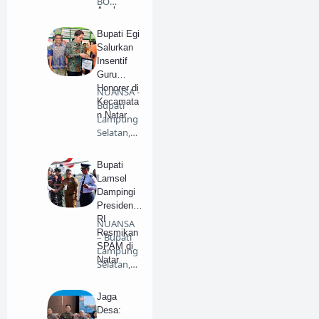
BO
Anak
Kalianda
Yatim dan
berikan
Bupati Egi
Kaum
kado le…
Salurkan
Dhuafa
Insentif
Guru
Honorer di
NUANSA -
Kecamata
Bupati
n Natar
Lampung
Selatan,
Radityo
Egi Pra…
Bupati
Lamsel
Dampingi
Presiden
RI
NUANSA
Resmikan
– Bupati
SPAM di
Lampung
Natar
Selatan,
H.
Nanang
Jaga
Erman…
Desa: