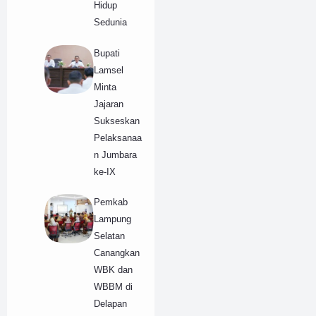
Hidup
Sedunia
Bupati
Lamsel
Minta
Jajaran
Sukseskan
Pelaksanaa
n Jumbara
ke-IX
Pemkab
Lampung
Selatan
Canangkan
WBK dan
WBBM di
Delapan