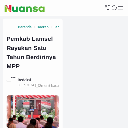
0
Beranda
Daerah
Pemerintahan
Pemkab Lamsel
Rayakan Satu
Tahun Berdirinya
MPP
Redaksi
3 Jun 2024
2
menit baca