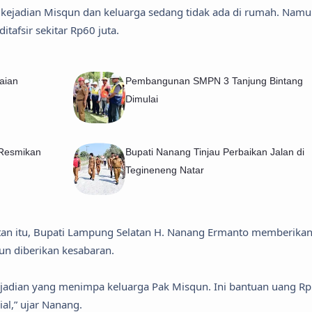
t kejadian Misqun dan keluarga sedang tidak ada di rumah. Namu
tafsir sekitar Rp60 juta.
aian
Pembangunan SMPN 3 Tanjung Bintang
Dimulai
 Resmikan
Bupati Nanang Tinjau Perbaikan Jalan di
Tegineneng Natar
tan itu, Bupati Lampung Selatan H. Nanang Ermanto memberika
n diberikan kesabaran.
kejadian yang menimpa keluarga Pak Misqun. Ini bantuan uang R
l,” ujar Nanang.