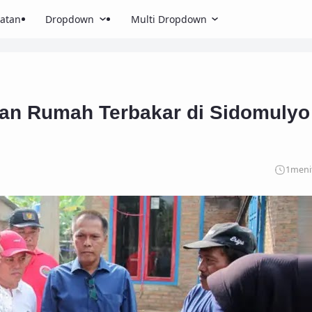
atan
Dropdown
Multi Dropdown
ban Rumah Terbakar di Sidomulyo
1
meni