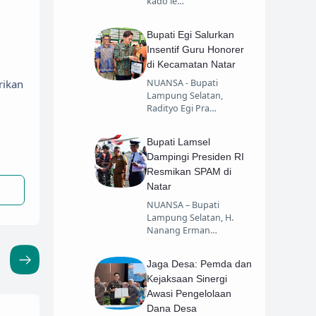
kado le…
Bupati Egi Salurkan
Insentif Guru Honorer
di Kecamatan Natar
NUANSA - Bupati
rikan
Lampung Selatan,
Radityo Egi Pra…
Bupati Lamsel
Dampingi Presiden RI
Resmikan SPAM di
Natar
NUANSA – Bupati
Lampung Selatan, H.
Nanang Erman…
Jaga Desa: Pemda dan
Kejaksaan Sinergi
Awasi Pengelolaan
Dana Desa