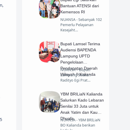
n,
Bantuan ATENSI dari
Kemensos RI
NUANSA - Sebanyak 102
Pemerlu Pelayanan
Kesejaht…
Bupati Lamsel Terima
Audiensi BAPENDA
Lampung UPTD
Pengelolaan
Pendapatan Daerah
NUANSA – Bupati
Wilayah II Kalianda
Lampung Selatan
Radityo Egi Prat…
YBM BRILiaN Kalianda
n
Salurkan Kado Lebaran
Senilai 33 Juta untuk
Anak Yatim dan Kaum
Dhuafa
p5
NUANSA - YBM BRILiaN
BO Kalianda berikan