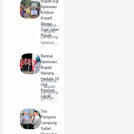
Bupati Egi
Apresiasi
Kritikan
Kreatif
Warga
NUANSA
Soal Jalan
– Bupati
Rusak
Lampung
Selatan,
Radityo
Egi Pra…
Bentuk
Apresiasi,
Bupati
Nanang
Hadiahi 10
NUANSA
Unit
– Bupati
Bantuan
Lampung
Layak
Selatan H.
Huni di
Nanang
Jati Agung
Ermant…
Tim
Pemprov
Lampung
Safari