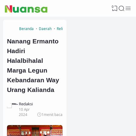
0
Beranda
Daerah
Religi
Nanang Ermanto
Hadiri
Halalbihalal
Marga Legun
Kebandaran Way
Urang Kalianda
Redaksi
10 Apr
2024
1
menit baca