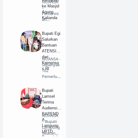
Ramadan
NUANSA
ke Masjid
–
Agung
Pemerint
Kalianda
ah
Kabupate
n
Bupati Egi
(Pemkab)
Salurkan
Lampung
Bantuan
S…
ATENSI
dari
NUANSA -
Kemenso
Sebanyak
s RI
102
Pemerlu
Pelayana
n
Bupati
Kesejaht…
Lamsel
Terima
Audiensi
BAPEND
NUANSA
A
– Bupati
Lampung
Lampung
UPTD
Selatan
Pengelola