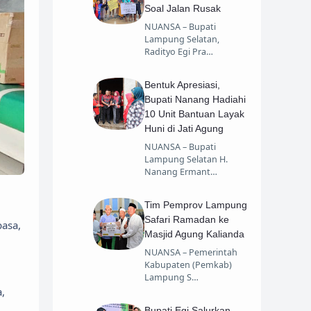
Soal Jalan Rusak
NUANSA – Bupati
Lampung Selatan,
Radityo Egi Pra…
Bentuk Apresiasi,
Bupati Nanang Hadiahi
10 Unit Bantuan Layak
Huni di Jati Agung
NUANSA – Bupati
Lampung Selatan H.
Nanang Ermant…
Tim Pemprov Lampung
Safari Ramadan ke
basa,
Masjid Agung Kalianda
NUANSA – Pemerintah
Kabupaten (Pemkab)
Lampung S…
a,
Bupati Egi Salurkan