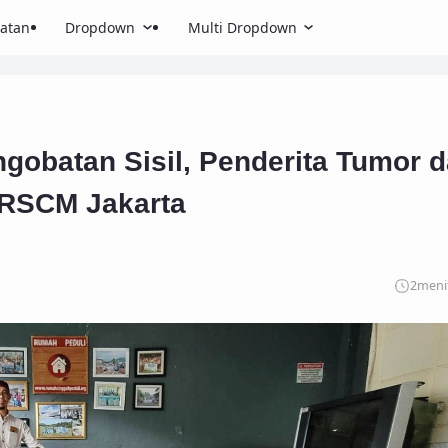
atan
Dropdown
Multi Dropdown
obatan Sisil, Penderita Tumor d
 RSCM Jakarta
2
meni