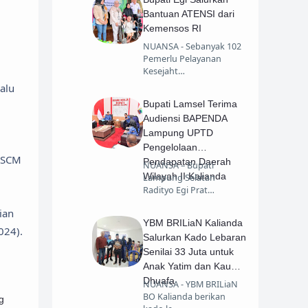
Bantuan ATENSI dari
Kemensos RI
NUANSA - Sebanyak 102
Pemerlu Pelayanan
Kesejaht…
alu
Bupati Lamsel Terima
Audiensi BAPENDA
Lampung UPTD
Pengelolaan
RSCM
Pendapatan Daerah
NUANSA – Bupati
Wilayah II Kalianda
Lampung Selatan
Radityo Egi Prat…
ian
YBM BRILiaN Kalianda
024).
Salurkan Kado Lebaran
Senilai 33 Juta untuk
Anak Yatim dan Kaum
Dhuafa
NUANSA - YBM BRILiaN
BO Kalianda berikan
g