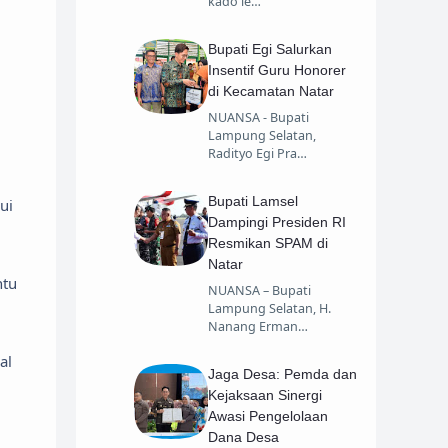
kado le…
Bupati Egi Salurkan
Insentif Guru Honorer
di Kecamatan Natar
NUANSA - Bupati
Lampung Selatan,
Radityo Egi Pra…
Bupati Lamsel
ui
Dampingi Presiden RI
Resmikan SPAM di
Natar
ntu
NUANSA – Bupati
Lampung Selatan, H.
Nanang Erman…
al
Jaga Desa: Pemda dan
Kejaksaan Sinergi
Awasi Pengelolaan
Dana Desa