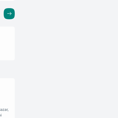
azar,
i