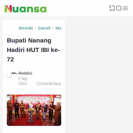
0
Beranda
Daerah
Kesehatan
Bupati Nanang
Hadiri HUT IBI ke-
72
Redaksi
5 Sep
2023
2
menit baca