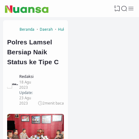
0
Beranda
Daerah
Hukum
Polres Lamsel
Bersiap Naik
Status ke Tipe C
Redaksi
18 Agu
2023
Update:
23 Agu
2023
2
menit baca