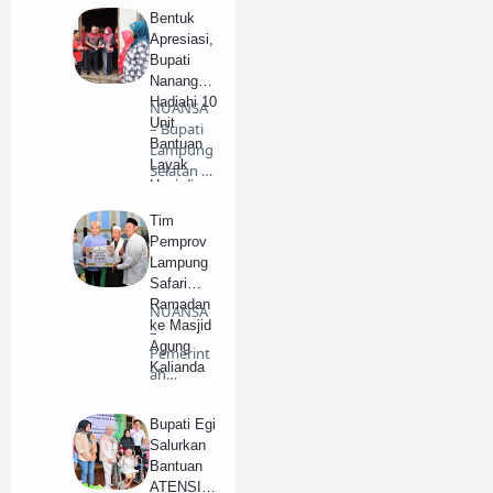
Egi Pra…
Bentuk
Apresiasi,
Bupati
Nanang
Hadiahi 10
NUANSA
Unit
– Bupati
Bantuan
Lampung
Layak
Selatan H.
Huni di
Nanang
Jati Agung
Ermant…
Tim
Pemprov
Lampung
Safari
Ramadan
NUANSA
ke Masjid
–
Agung
Pemerint
Kalianda
ah
Kabupate
n
Bupati Egi
(Pemkab)
Salurkan
Lampung
Bantuan
S…
ATENSI