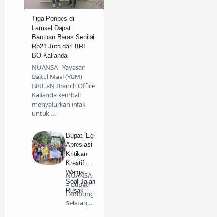
Tiga Ponpes di
Lamsel Dapat
Bantuan Beras Senilai
Rp21 Juta dari BRI
BO Kalianda
NUANSA - Yayasan
Baitul Maal (YBM)
BRILiaN Branch Office
Kalianda kembali
menyalurkan infak
untuk …
Bupati Egi
Apresiasi
Kritikan
Kreatif
Warga
NUANSA
Soal Jalan
– Bupati
Rusak
Lampung
Selatan,
Radityo