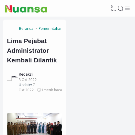
0
Beranda
Pemerintahan
Lima Pejabat
Administrator
Kembali Dilantik
Redaksi
3 Okt 2022
Update:
7
Okt 2022
1
menit baca