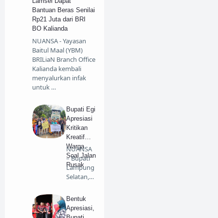
Lamsel Dapat
Bantuan Beras Senilai
Rp21 Juta dari BRI
BO Kalianda
NUANSA - Yayasan
Baitul Maal (YBM)
BRILiaN Branch Office
Kalianda kembali
menyalurkan infak
untuk …
Bupati Egi
Apresiasi
Kritikan
Kreatif
Warga
NUANSA
Soal Jalan
– Bupati
Rusak
Lampung
Selatan,
Radityo
Egi Pra…
Bentuk
Apresiasi,
Bupati