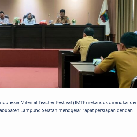
onesia Milenial Teacher Festival (IMTF) sekaligus dirangkai d
abupaten Lampung Selatan menggelar rapat persiapan dengan