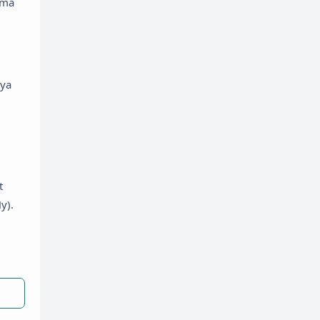
ama
nya
t
y).