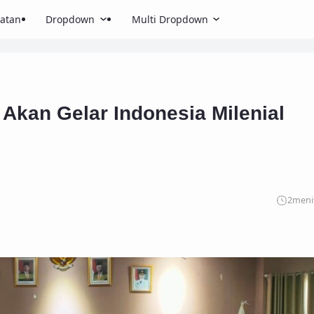
atan
Dropdown
Multi Dropdown
kan Gelar Indonesia Milenial
2
meni