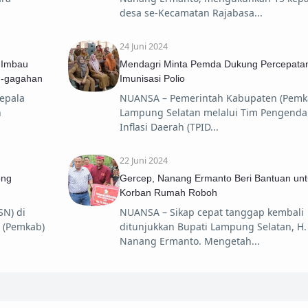
desa se-Kecamatan Rajabasa
24 Juni 2024
 Imbau
Mendagri Minta Pemda Dukung Percepata
h-gagahan
Imunisasi Polio
epala
NUANSA – Pemerintah Kabupaten (Pemk
h
Lampung Selatan melalui Tim Pengenda
Inflasi Daerah (TPID
22 Juni 2024
ong
Gercep, Nanang Ermanto Beri Bantuan unt
Korban Rumah Roboh
SN) di
NUANSA – Sikap cepat tanggap kembali
 (Pemkab)
ditunjukkan Bupati Lampung Selatan, H.
Nanang Ermanto. Mengetah