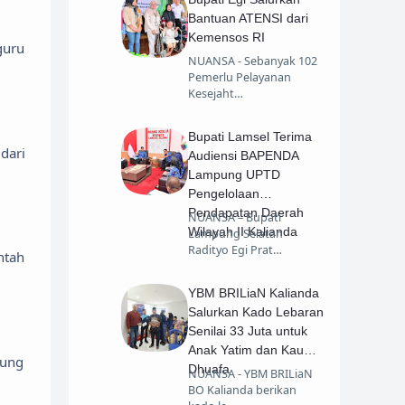
Bantuan ATENSI dari
Kemensos RI
guru
NUANSA - Sebanyak 102
Pemerlu Pelayanan
Kesejaht…
Bupati Lamsel Terima
dari
Audiensi BAPENDA
Lampung UPTD
Pengelolaan
Pendapatan Daerah
NUANSA – Bupati
Wilayah II Kalianda
Lampung Selatan
Radityo Egi Prat…
ntah
YBM BRILiaN Kalianda
Salurkan Kado Lebaran
Senilai 33 Juta untuk
Anak Yatim dan Kaum
sung
Dhuafa
NUANSA - YBM BRILiaN
BO Kalianda berikan