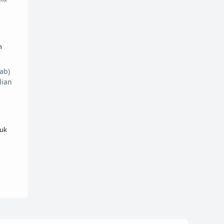
n
ab)
lian
uk