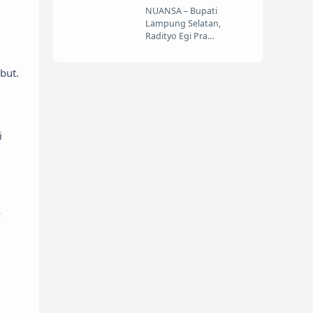
NUANSA – Bupati
Lampung Selatan,
Radityo Egi Pra…
but.
i
F