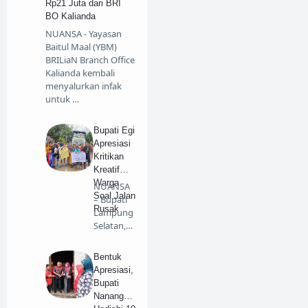
Rp21 Juta dari BRI
BO Kalianda
NUANSA - Yayasan
Baitul Maal (YBM)
BRILiaN Branch Office
Kalianda kembali
menyalurkan infak
untuk …
Bupati Egi
Apresiasi
Kritikan
Kreatif
Warga
NUANSA
Soal Jalan
– Bupati
Rusak
Lampung
Selatan,
Radityo
Egi Pra…
Bentuk
Apresiasi,
Bupati
Nanang