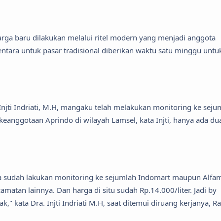
ga baru dilakukan melalui ritel modern yang menjadi anggota
entara untuk pasar tradisional diberikan waktu satu minggu untu
Injti Indriati, M.H, mangaku telah melakukan monitoring ke seju
keanggotaan Aprindo di wilayah Lamsel, kata Injti, hanya ada du
ita sudah lakukan monitoring ke sejumlah Indomart maupun Alfa
camatan lainnya. Dan harga di situ sudah Rp.14.000/liter. Jadi by
" kata Dra. Injti Indriati M.H, saat ditemui diruang kerjanya, R