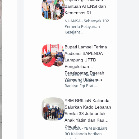
Bantuan ATENSI dari
Kemensos RI
NUANSA - Sebanyak 102
Pemerlu Pelayanan
Kesejaht…
Bupati Lamsel Terima
Audiensi BAPENDA
Lampung UPTD
Pengelolaan
Pendapatan Daerah
NUANSA – Bupati
Wilayah II Kalianda
Lampung Selatan
Radityo Egi Prat…
YBM BRILiaN Kalianda
Salurkan Kado Lebaran
Senilai 33 Juta untuk
Anak Yatim dan Kaum
Dhuafa
NUANSA - YBM BRILiaN
BO Kalianda berikan