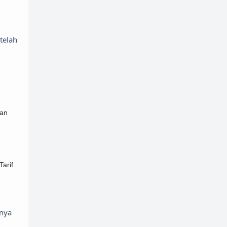
telah
uan
arif
tnya