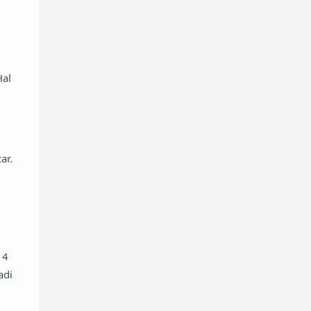
Hal
ar.
14
adi