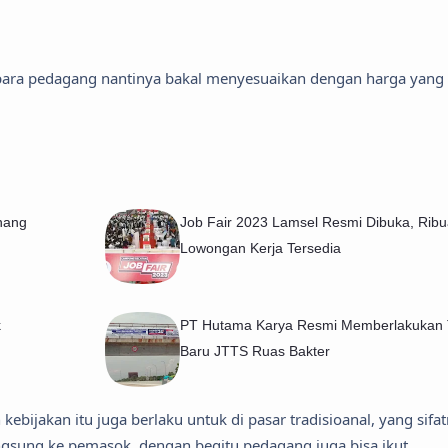
i, para pedagang nantinya bakal menyesuaikan dengan harga yang 
nang
Job Fair 2023 Lamsel Resmi Dibuka, Rib
Lowongan Kerja Tersedia
k
PT Hutama Karya Resmi Memberlakukan T
Baru JTTS Ruas Bakter
bijakan itu juga berlaku untuk di pasar tradisioanal, yang sifa
gsung ke pemasok, dengan begitu pedagang juga bisa ikut