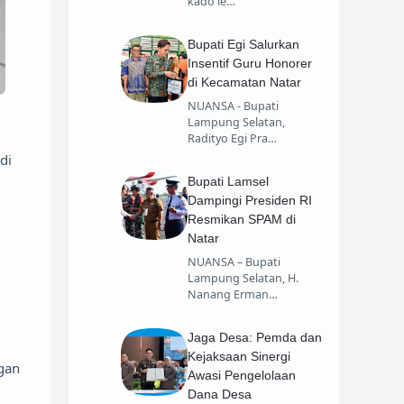
kado le…
Bupati Egi Salurkan
Insentif Guru Honorer
di Kecamatan Natar
NUANSA - Bupati
Lampung Selatan,
Radityo Egi Pra…
di
Bupati Lamsel
Dampingi Presiden RI
Resmikan SPAM di
Natar
NUANSA – Bupati
Lampung Selatan, H.
Nanang Erman…
Jaga Desa: Pemda dan
Kejaksaan Sinergi
gan
Awasi Pengelolaan
Dana Desa