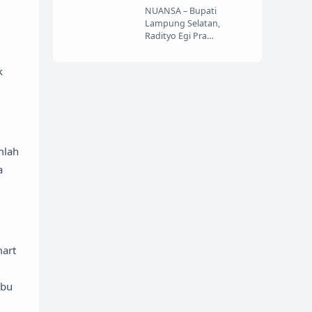
NUANSA – Bupati
Lampung Selatan,
Radityo Egi Pra…
k
mlah
a
mart
abu