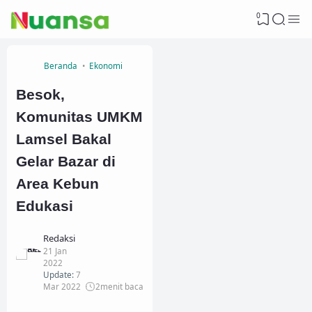
0
Beranda
Ekonomi
Besok,
Komunitas UMKM
Lamsel Bakal
Gelar Bazar di
Area Kebun
Edukasi
Redaksi
21 Jan
2022
Update:
7
Mar 2022
2
menit baca