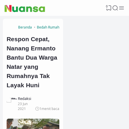
0
Beranda
Bedah Rumah
Lampung Selatan
Respon Cepat,
Nanang Ermanto
Bantu Dua Warga
Natar yang
Rumahnya Tak
Layak Huni
Redaksi
23 Jun
2021
1
menit baca