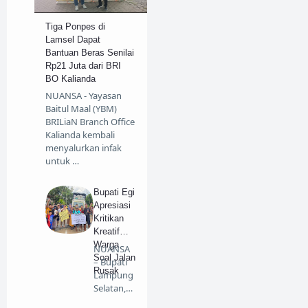
Tiga Ponpes di
Lamsel Dapat
Bantuan Beras Senilai
Rp21 Juta dari BRI
BO Kalianda
NUANSA - Yayasan
Baitul Maal (YBM)
BRILiaN Branch Office
Kalianda kembali
menyalurkan infak
untuk …
Bupati Egi
Apresiasi
Kritikan
Kreatif
Warga
NUANSA
Soal Jalan
– Bupati
Rusak
Lampung
Selatan,
Radityo