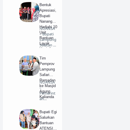
Egi Pra…
Bentuk
Apresiasi,
Bupati
Nanang
Hadiahi 10
NUANSA
Unit
– Bupati
Bantuan
Lampung
Layak
Selatan H.
Huni di
Nanang
Jati Agung
Ermant…
Tim
Pemprov
Lampung
Safari
Ramadan
NUANSA
ke Masjid
–
Agung
Pemerint
Kalianda
ah
Kabupate
n
Bupati Egi
(Pemkab)
Salurkan
Lampung
Bantuan
S…
ATENSI