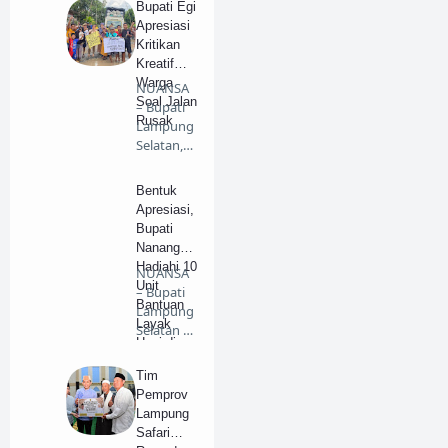
Bupati Egi
Apresiasi
Kritikan
Kreatif
Warga
NUANSA
Soal Jalan
– Bupati
Rusak
Lampung
Selatan,
Radityo
Egi Pra…
Bentuk
Apresiasi,
Bupati
Nanang
Hadiahi 10
NUANSA
Unit
– Bupati
Bantuan
Lampung
Layak
Selatan H.
Huni di
Nanang
Jati Agung
Ermant…
Tim
Pemprov
Lampung
Safari