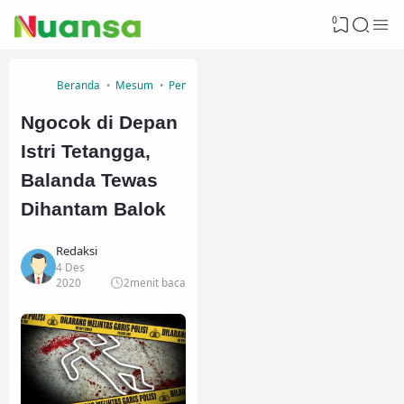
0
Beranda
Mesum
Pembunuhan
Peristiwa
Ngocok di Depan
Istri Tetangga,
Balanda Tewas
Dihantam Balok
Redaksi
4 Des
2020
2
menit baca