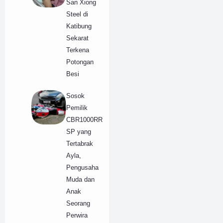
San Xiong
Steel di
Katibung
Sekarat
Terkena
Potongan
Besi
Sosok
Pemilik
CBR1000RR
SP yang
Tertabrak
Ayla,
Pengusaha
Muda dan
Anak
Seorang
Perwira